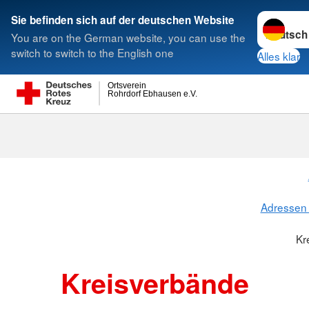
Sprache w
Sie befinden sich auf der deutschen Website
You are on the German website, you can use the
Suche
switch to switch to the English one
Alles klar
Ortsverein
Rohrdorf Ebhausen e.V.
Kreisverbänd
Adressen 
Kr
Kreisverbände