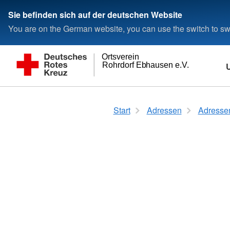
Sie befinden sich auf der deutschen Website
You are on the German website, you can use the switch to swi
Ortsverein
Rohrdorf Ebhausen e.V.
Über Uns
Termine
Engagement
Spenden und Mitgliedschaft
Adressen im DRK und vor Ort
Gemeinschaften
Kurse im Überblic
Start
Adressen
Adressen
Ortsverein
Sanitätsdienst
Aktive Mitgliedschaft
Ansprechpartner
Bereitschaft
Erste Hilfe Lehrgang
Vorstand
Blutspende
Fördermitgliedschaft
Landesverbände
Jugendrotkreuz
Erste Hilfe Training
Grundsätze
Freies Mitglied
Sozialarbeit
Erste Hilfe am Kind
Kreisverbände
Leitbild
Jugendrotkreuz
Erste Hilfe Outdoor
Schwesternschaften
Arbeit mit Senioren
Fachkraft für
Rotes Kreuz international
Lebensmittelsicherhe
Sanitätsdienste
Generalsekretariat
Seniorengymanstik 
Ich koche gerne
Seniorennachmittag
Sportliche Betätigung
Wünsche erfüllen