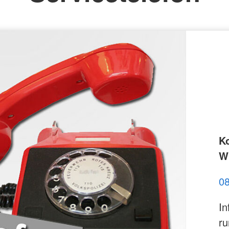
K
Wi
0
In
ru