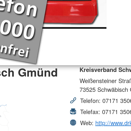
isch Gmünd
Kreisverband Sch
Weißensteiner Stra
73525
Schwäbisch
Telefon:
07171 350
Telefax:
07171 350
Web:
http://www.dr