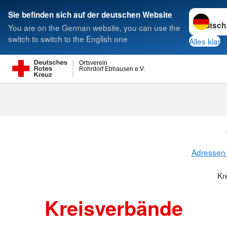
Sprache w
Sie befinden sich auf der deutschen Website
You are on the German website, you can use the
Suche
switch to switch to the English one
Alles klar
Ortsverein
Rohrdorf Ebhausen e.V.
Kreisverbänd
Adressen 
Kr
Kreisverbände