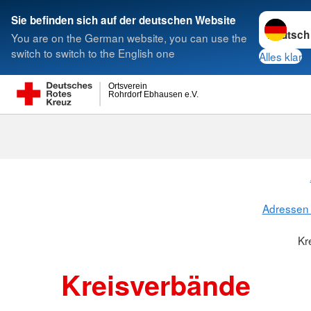
Sprache w
Sie befinden sich auf der deutschen Website
You are on the German website, you can use the
Suche
switch to switch to the English one
Alles klar
Ortsverein
Rohrdorf Ebhausen e.V.
Kreisverbänd
Adressen 
Kr
Kreisverbände