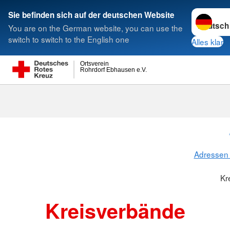
Sprache w
Sie befinden sich auf der deutschen Website
You are on the German website, you can use the
Suche
switch to switch to the English one
Alles klar
Ortsverein
Rohrdorf Ebhausen e.V.
Kreisverbänd
Adressen 
Kr
Kreisverbände