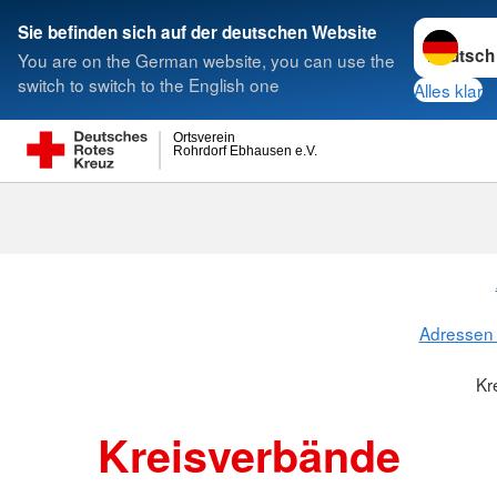
Sprache w
Sie befinden sich auf der deutschen Website
You are on the German website, you can use the
Suche
switch to switch to the English one
Alles klar
Ortsverein
Rohrdorf Ebhausen e.V.
Kreisverbänd
Adressen 
Kr
Kreisverbände