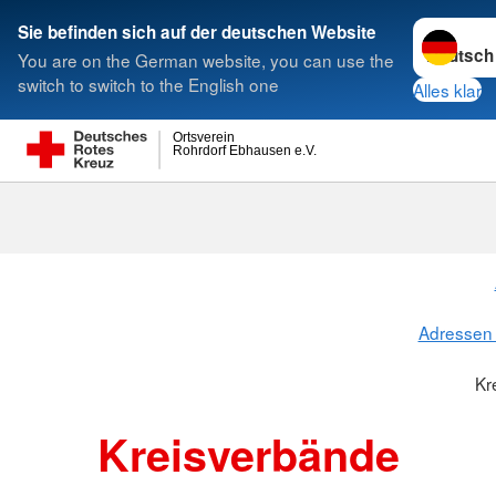
Sprache w
Sie befinden sich auf der deutschen Website
You are on the German website, you can use the
Suche
switch to switch to the English one
Alles klar
Ortsverein
Rohrdorf Ebhausen e.V.
Kreisverbänd
Adressen 
Kr
Kreisverbände