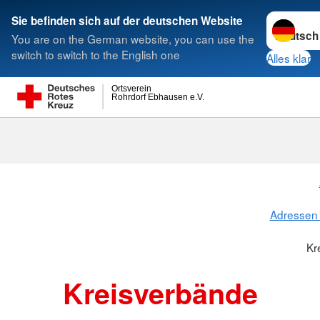
Sprache w
Sie befinden sich auf der deutschen Website
You are on the German website, you can use the
Suche
switch to switch to the English one
Alles klar
Ortsverein
Rohrdorf Ebhausen e.V.
Kreisverbänd
Adressen 
Kr
Kreisverbände