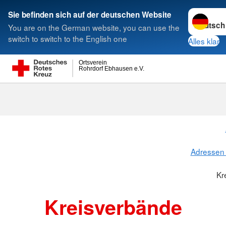
Sprache w
Sie befinden sich auf der deutschen Website
You are on the German website, you can use the
Suche
switch to switch to the English one
Alles klar
Ortsverein
Rohrdorf Ebhausen e.V.
Kreisverbänd
Adressen 
Kr
Kreisverbände