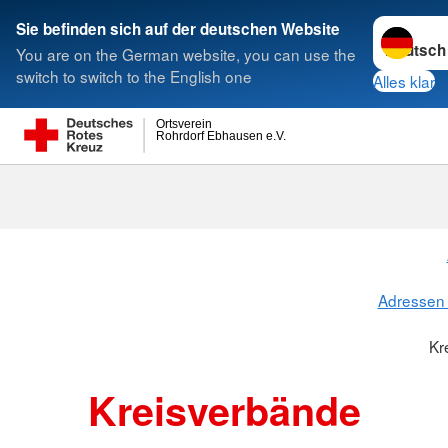
Sprache w
Sie befinden sich auf der deutschen Website
You are on the German website, you can use the
Suche
switch to switch to the English one
Alles klar
Ortsverein
Rohrdorf Ebhausen e.V.
Kreisverbänd
Adressen 
Kr
Kreisverbände