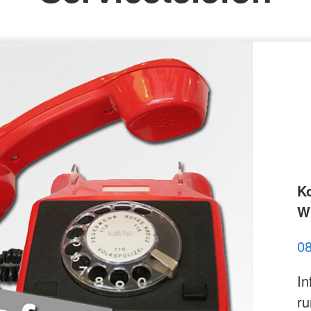
K
Wi
0
In
ru