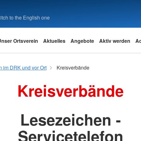
tch to the English one
Unser Ortsverein
Aktuelles
Angebote
Aktiv werden
A
k
Angebote des DRK
 im DRK und vor Ort
Kreisverbände
Leistungen von A-Z
Kreisverbände
Angebotsfinder
it
Lesezeichen -
und
e
Servicetelefon