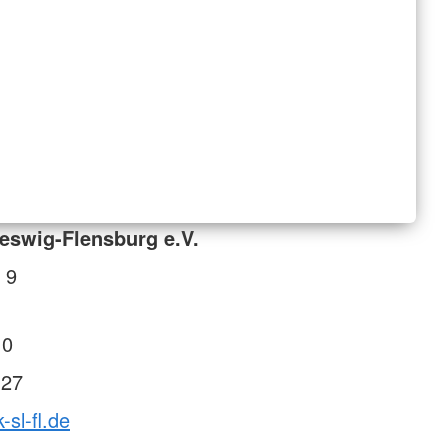
eswig-Flensburg e.V.
 9
 0
 27
-sl-fl.de