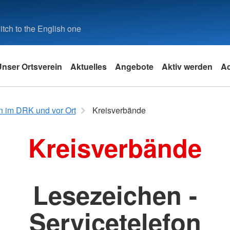
tch to the English one
Unser Ortsverein
Aktuelles
Angebote
Aktiv werden
A
k
Angebote des DRK
 im DRK und vor Ort
Kreisverbände
Leistungen von A-Z
Kreisverbände
Angebotsfinder
it
Lesezeichen -
und
e
Servicetelefon