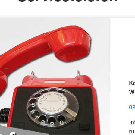
K
Wi
0
In
ru