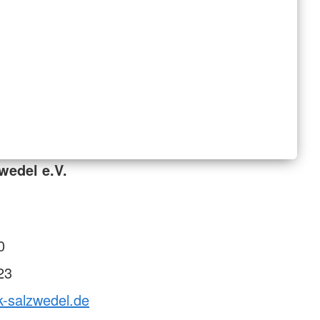
wedel e.V.
0
23
k-salzwedel.de