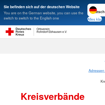
Sprache w
Sie befinden sich auf der deutschen Website
You are on the German website, you can use the
Suche
switch to switch to the English one
Alles klar
Ortsverein
Rohrdorf Ebhausen e.V.
Kreisverbänd
Adressen 
Kr
Kreisverbände