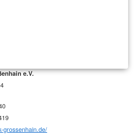
enhain e.V.
14
40
419
k-grossenhain.de/