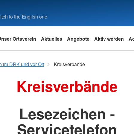
tch to the English one
Unser Ortsverein
Aktuelles
Angebote
Aktiv werden
A
k
Angebote des DRK
 im DRK und vor Ort
Kreisverbände
Leistungen von A-Z
Kreisverbände
Angebotsfinder
it
Lesezeichen -
und
e
Servicetelefon