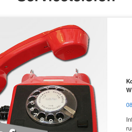
K
Wi
0
In
ru