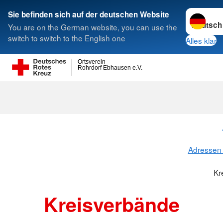
Sprache w
Sie befinden sich auf der deutschen Website
You are on the German website, you can use the
Suche
switch to switch to the English one
Alles klar
Ortsverein
Rohrdorf Ebhausen e.V.
Kreisverbänd
Adressen 
Kr
Kreisverbände