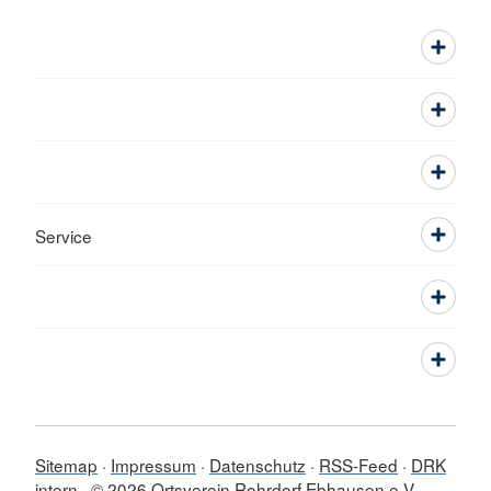
Service
Sitemap
Impressum
Datenschutz
RSS-Feed
DRK
intern
© 2026 Ortsverein Rohrdorf Ebhausen e.V.