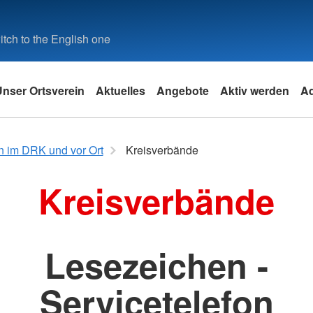
tch to the English one
Unser Ortsverein
Aktuelles
Angebote
Aktiv werden
A
k
Angebote des DRK
 im DRK und vor Ort
Kreisverbände
Leistungen von A-Z
Kreisverbände
Angebotsfinder
it
Lesezeichen -
und
e
Servicetelefon