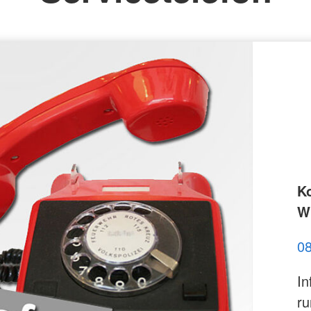
K
Wi
0
In
ru