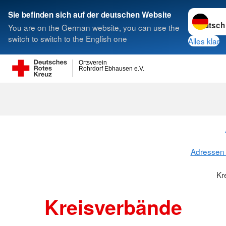
Sprache w
Sie befinden sich auf der deutschen Website
You are on the German website, you can use the
Suche
switch to switch to the English one
Alles klar
Ortsverein
Rohrdorf Ebhausen e.V.
Kreisverbänd
Adressen 
Kr
Kreisverbände