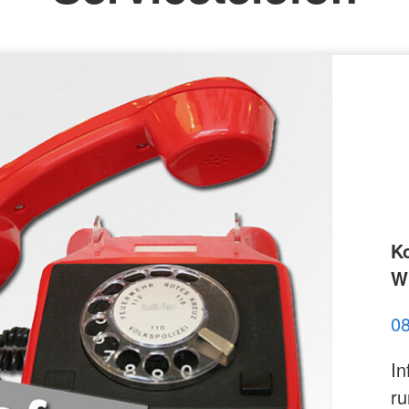
K
Wi
0
In
ru