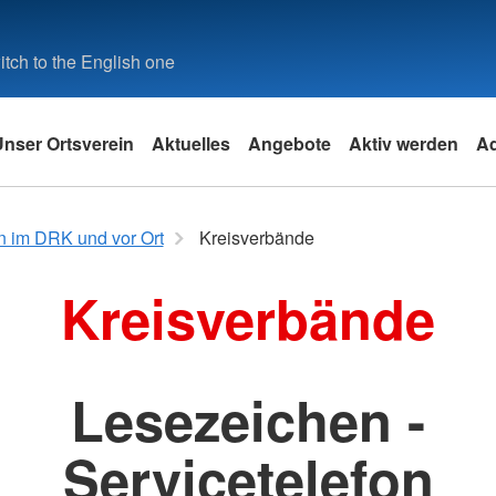
tch to the English one
Unser Ortsverein
Aktuelles
Angebote
Aktiv werden
A
k
Angebote des DRK
 im DRK und vor Ort
Kreisverbände
Leistungen von A-Z
Kreisverbände
Angebotsfinder
it
Lesezeichen -
und
e
Servicetelefon