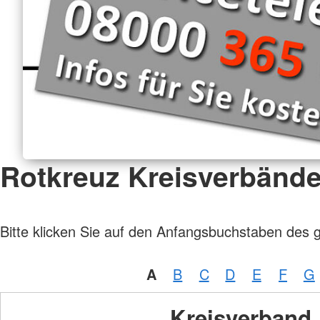
Rotkreuz Kreisverbänd
Bitte klicken Sie auf den Anfangsbuchstaben des 
A
B
C
D
E
F
G
Kreisverband