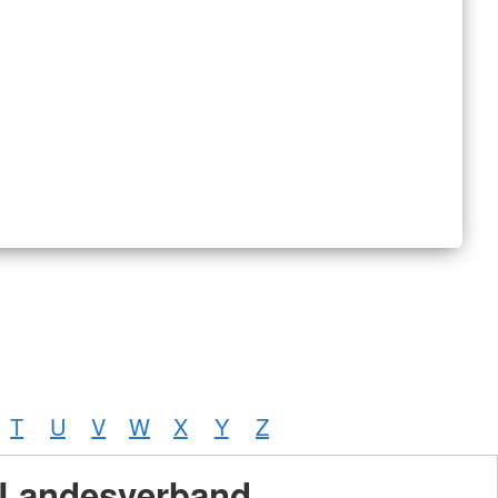
T
U
V
W
X
Y
Z
Landesverband