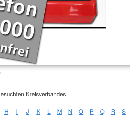
e
gesuchten Kreisverbandes.
H
I
J
K
L
M
N
O
P
Q
R
S