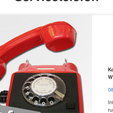
K
Wi
0
In
ru