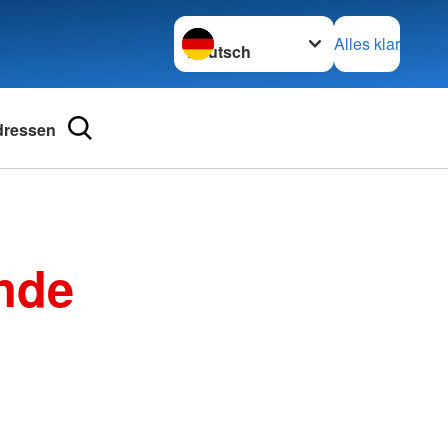
Sprache wechseln zu
Alles klar
dressen
nde