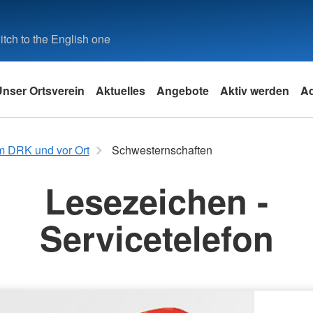
tch to the English one
Unser Ortsverein
Aktuelles
Angebote
Aktiv werden
A
k
Angebote des DRK
m DRK und vor Ort
Schwesternschaften
Leistungen von A-Z
Lesezeichen -
Angebotsfinder
Servicetelefon
it
und
e