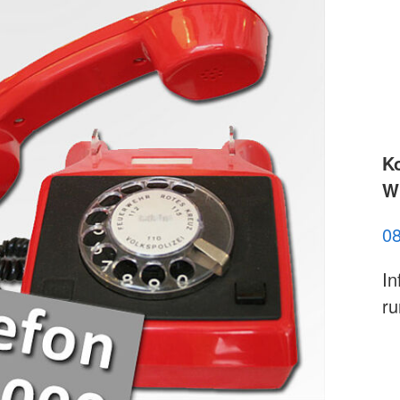
K
Wi
0
In
ru