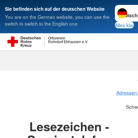
Sprache w
Sie befinden sich auf der deutschen Website
You are on the German website, you can use the
Suche
switch to switch to the English one
Alles klar
Ortsverein
Rohrdorf Ebhausen e.V.
Schwesternsc
Adressen 
Schw
Lesezeichen -