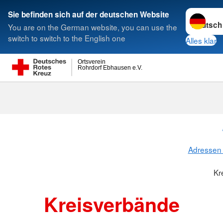
Sprache w
Sie befinden sich auf der deutschen Website
You are on the German website, you can use the
Suche
switch to switch to the English one
Alles klar
Ortsverein
Rohrdorf Ebhausen e.V.
Kreisverbänd
Adressen 
Kr
Kreisverbände