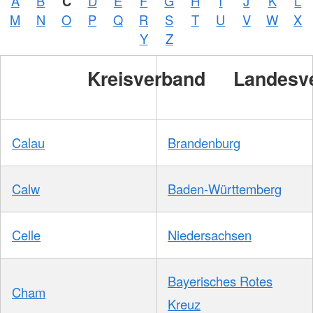
A
B
C
D
E
F
G
H
I
J
K
L
M
N
O
P
Q
R
S
T
U
V
W
X
Y
Z
Kreisverband
Landesv
Calau
Brandenburg
Calw
Baden-Württemberg
Celle
Niedersachsen
Bayerisches Rotes
Cham
Kreuz