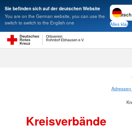
Sprache w
Sie befinden sich auf der deutschen Website
You are on the German website, you can use the
Suche
switch to switch to the English one
Alles klar
Ortsverein
Rohrdorf Ebhausen e.V.
Kreisverbänd
Adressen 
Kr
Kreisverbände