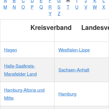
A
B
C
D
E
F
G
H
I
J
K
L
M
N
O
P
Q
R
S
T
U
V
W
X
Y
Z
Kreisverband
Landesv
Hagen
Westfalen-Lippe
Halle-Saalkreis-
Sachsen-Anhalt
Mansfelder Land
Hamburg-Altona und
Hamburg
Mitte