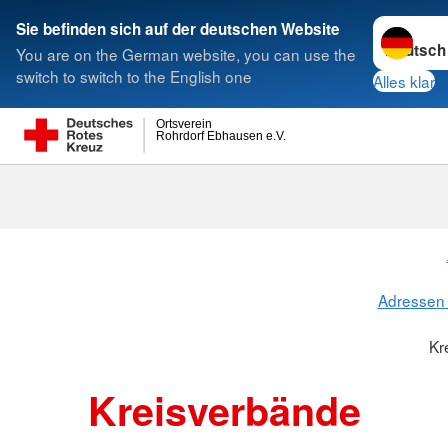
Sprache w
Sie befinden sich auf der deutschen Website
You are on the German website, you can use the
Suche
switch to switch to the English one
Alles klar
Ortsverein
Rohrdorf Ebhausen e.V.
Kreisverbänd
Adressen 
Kr
Kreisverbände