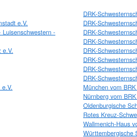
DRK-Schwesternscha
stadt e.V.
DRK-Schwesternsch
 Luisenschwestern -
DRK-Schwesternsch
DRK-Schwesternsch
 e.V.
DRK-Schwesternscha
DRK-Schwesternscha
DRK-Schwesternscha
DRK-Schwesternsch
 e.V.
München vom BRK 
Nürnberg vom BRK 
Oldenburgische Sch
Rotes Kreuz-Schwes
Wallmenich-Haus v
Württembergische 