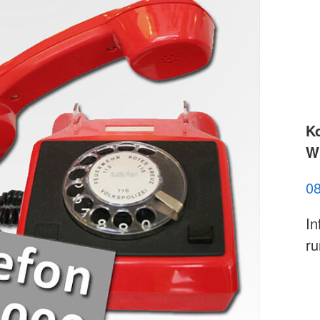
K
Wi
0
In
ru