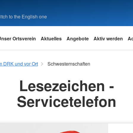
tch to the English one
Unser Ortsverein
Aktuelles
Angebote
Aktiv werden
A
k
Angebote des DRK
m DRK und vor Ort
Schwesternschaften
Leistungen von A-Z
Lesezeichen -
Pflege-Beratung
Servicetelefon
it
und
e