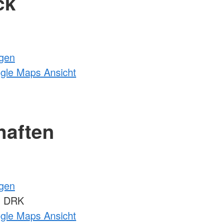
ck
ngen
ogle Maps Ansicht
haften
ngen
m DRK
ogle Maps Ansicht