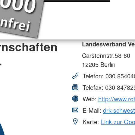
rnschaften
Landesverband Ve
Carstennstr.58-60
.
12205
Berlin
Telefon:
030 85404
Telefax:
030 84782
Web:
http://www.r
E-Mail:
drk-schwes
Karte:
Link zur Go