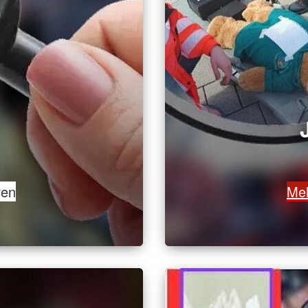
ren
Meh