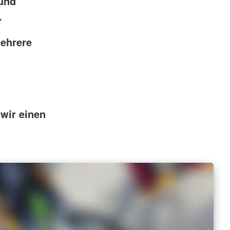
 und
.
mehrere
 wir einen