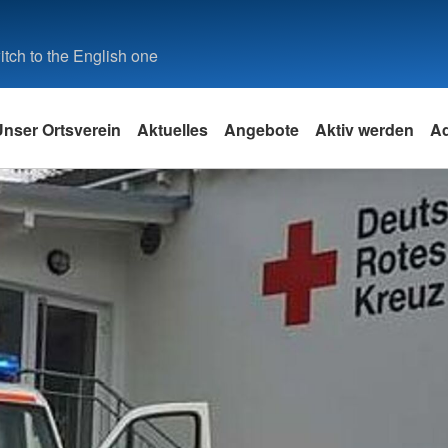
tch to the English one
Unser Ortsverein
Aktuelles
Angebote
Aktiv werden
A
k
Angebote des DRK
Leistungen von A-Z
Pflege-Beratung
it
und
e