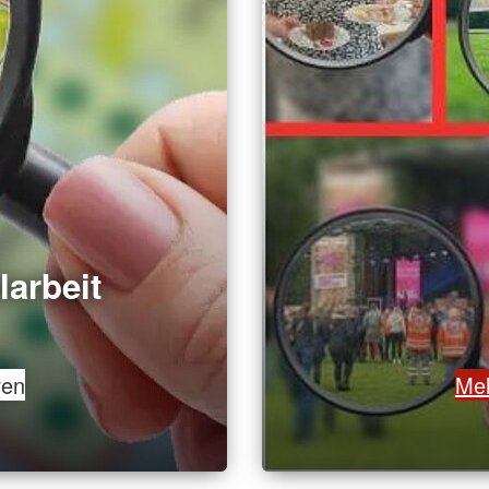
larbeit
ren
Meh