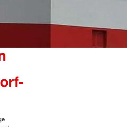
n
orf-
ge