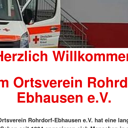
Herzlich Willkomme
m Ortsverein Rohrd
Ebhausen e.V.
rtsverein Rohrdorf-Ebhausen e.V. hat eine lan