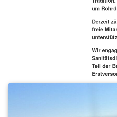
Tradition
um Rohrdo
Derzeit z
freie Mita
unterstüt
Wir engag
Sanitätsd
Teil der 
Erstverso